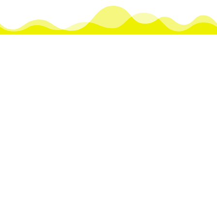
Tröter Pötzer Jonge. Alaaf!
Alsdörp Alaaf!